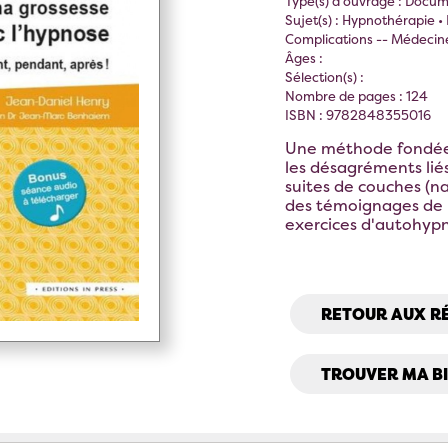
Type(s) d'ouvrage : Docum
Sujet(s) : Hypnothérapie •
Complications -- Médecine
Âges :
Sélection(s) :
Nombre de pages : 124
ISBN : 9782848355016
Une méthode fondée 
les désagréments lié
suites de couches (na
des témoignages de p
exercices d'autohyp
RETOUR AUX R
TROUVER MA B