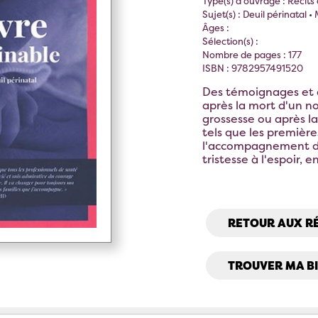
Type(s) d'ouvrage : Récits
Sujet(s) : Deuil périnatal 
Âges :
Sélection(s) :
Nombre de pages : 177
ISBN : 9782957491520
Des témoignages et d
après la mort d'un no
grossesse ou après l
tels que les première
l'accompagnement de 
tristesse à l'espoir, e
RETOUR AUX R
TROUVER MA B