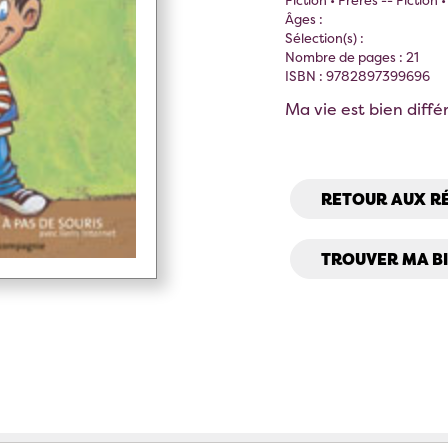
Fiction • Frères -- Fiction 
Âges :
Sélection(s) :
Nombre de pages : 21
ISBN : 9782897399696
Ma vie est bien diffé
RETOUR AUX R
TROUVER MA B