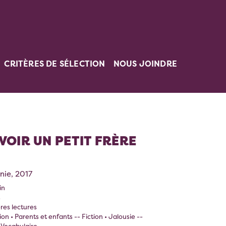
CRITÈRES DE SÉLECTION
NOUS JOINDRE
AVOIR UN PETIT FRÈRE
ie, 2017
in
s
res lectures
ion • Parents et enfants -- Fiction • Jalousie --